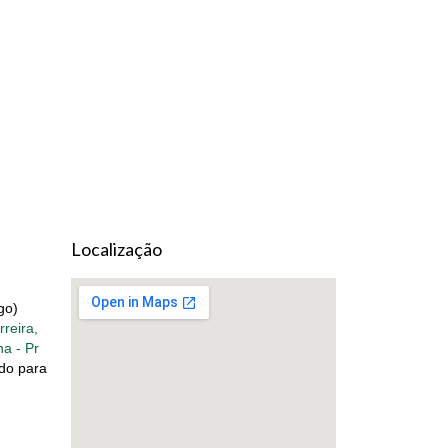
Localização
go)
reira,
na - Pr
do para