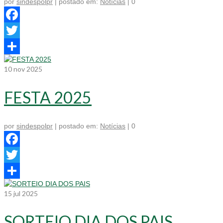
por
sindespolpr
|
postado em:
Notícias
|
0
Facebook
Twitter
Share
10
nov 2025
FESTA 2025
por
sindespolpr
|
postado em:
Notícias
|
0
Facebook
Twitter
Share
15
jul 2025
SORTEIO DIA DOS PAIS