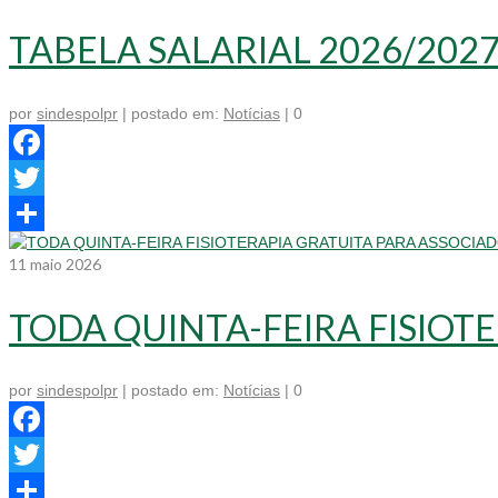
TABELA SALARIAL 2026/202
por
sindespolpr
|
postado em:
Notícias
|
0
Facebook
Twitter
Share
11
maio 2026
TODA QUINTA-FEIRA FISIOT
por
sindespolpr
|
postado em:
Notícias
|
0
Facebook
Twitter