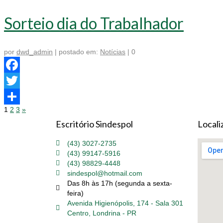
Sorteio dia do Trabalhador
por
dwd_admin
|
postado em:
Notícias
|
0
Facebook
Twitter
1
2
3
»
Share
Escritório Sindespol
Locali
(43) 3027-2735
(43) 99147-5916
(43) 98829-4448
sindespol@hotmail.com
Das 8h às 17h (segunda a sexta-
feira)
Avenida Higienópolis, 174 - Sala 301
Centro, Londrina - PR