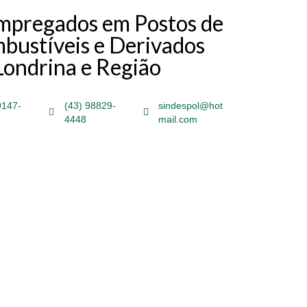
Empregados em Postos de
bustíveis e Derivados
Londrina e Região
9147-
(43) 98829-
sindespol@hot
4448
mail.com